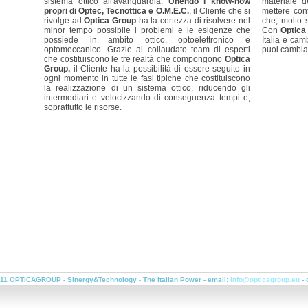
sistema ottico all'avanguardia.
Unendo i know-how
materiale d
propri di Optec, Tecnottica e O.M.E.C.
, il Cliente che si
mettere con
rivolge ad
Optica Group
ha la certezza di risolvere nel
che, molto 
minor tempo possibile i problemi e le esigenze che
Con
Optica
possiede in ambito ottico, optoelettronico e
Italia e cam
optomeccanico. Grazie al collaudato team di esperti
puoi cambia
che costituiscono le tre realtà che compongono
Optica
Group,
il Cliente ha la possibilità di essere seguito in
ogni momento in tutte le fasi tipiche che costituiscono
la realizzazione di un sistema ottico, riducendo gli
intermediari e velocizzando di conseguenza tempi e,
soprattutto le risorse.
11 OPTICAGROUP - Sinergy&Technology - The Italian Power - email:
info@opticagroup.eu
- 