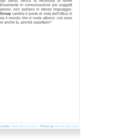
egli stessi, senza la necessità di dover
tinuamente in comunicazione più soggetti
spesso, non parlano lo stesso linguaggio.
 Group
cambia il punto di vista dell'ottica in
bia il mondo che vi ruota attorno: con esso
re anche tu, perchè aspettare?
credits:
New Market Italia
-
Photo by
Davide Blandino