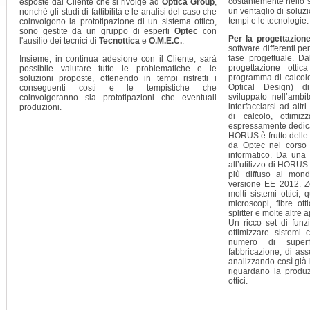
costantemente nello sv
esposte dal Cliente che si rivolge ad
Optica Group
,
un ventaglio di soluz
nonché gli studi di fattibilità e le analisi del caso che
tempi e le tecnologie.
coinvolgono la prototipazione di un sistema ottico,
sono gestite da un gruppo di esperti
Optec
con
Per la progettazione
l'ausilio dei tecnici di
Tecnottica
e
O.M.E.C.
.
software differenti p
fase progettuale. Da
Insieme, in continua adesione con il Cliente, sarà
progettazione ottic
possibile valutare tutte le problematiche e le
programma di calcol
soluzioni proposte, ottenendo in tempi ristretti i
Optical Design) 
conseguenti costi e le tempistiche che
sviluppato nell’ambi
coinvolgeranno sia prototipazioni che eventuali
interfacciarsi ad alt
produzioni.
di calcolo, ottimiz
espressamente dedicate
HORUS è frutto delle 
da Optec nel corso d
informatico. Da una 
all’utilizzo di HORUS 
più diffuso al mon
versione EE 2012. Z
molti sistemi ottici, 
microscopi, fibre ott
splitter e molte altre 
Un ricco set di funz
ottimizzare sistemi
numero di superf
fabbricazione, di as
analizzando così già i
riguardano la produz
ottici.